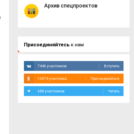
Архив спецпроектов
ы
Присоединяйтесь
к нам
7446 участников
Вступить
16074 участника
Присоединиться
688 участников
Читать