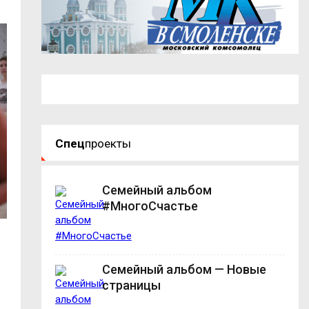
Спец
проекты
Семейный альбом
#МногоСчастье
Семейный альбом — Новые
страницы