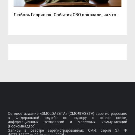
Любовь Гаврилюк: События СВО показали, на что...
В С
Сетевое издание «SMOLGAZETA» (СМОЛГАЗЕТА) зарегистрировано
в Федеральной службе по надзору в сфере связи,
информационных технологий и массовых коммуникаций
(Роскомнадзор).
Запись в реестре зарегистрированных СМИ: серия Эл №
ФС77-86777
от 05 февраля 2024 г.