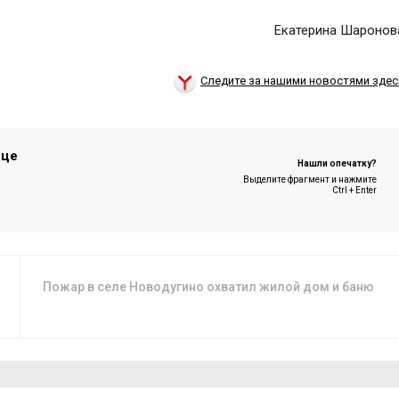
Екатерина Шаронов
Следите за нашими новостями здес
ице
Нашли опечатку?
Выделите фрагмент и нажмите
Ctrl + Enter
Пожар в селе Новодугино охватил жилой дом и баню