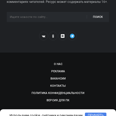
комментариях читателей. Ресурс может содержать материалы 16+.
ПОИСК
О НАС
РЕКЛАМА
ВАКАНСИИ
КОНТАКТЫ
ПОЛИТИКА КОНФИДЕНЦИАЛЬНОСТИ
ВЕРСИЯ ДЛЯ ПК
© 2009-2026, SMOLGAZETA.RU. СДЕЛАНО В
ADEPTUM
Используем cookie, счётчики и рекомендации
ПРИНЯТЬ