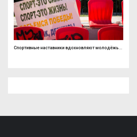
...
Спортивные наставники вдохновляют молодёжь...
8 а