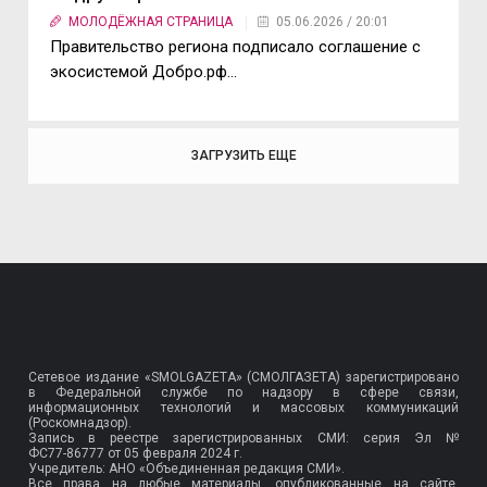
МОЛОДЁЖНАЯ СТРАНИЦА
05.06.2026 / 20:01
Правительство региона подписало соглашение с
экосистемой Добро.рф…
ЗАГРУЗИТЬ ЕЩЕ
Сетевое издание «SMOLGAZETA» (СМОЛГАЗЕТА) зарегистрировано
в Федеральной службе по надзору в сфере связи,
информационных технологий и массовых коммуникаций
(Роскомнадзор).
Запись в реестре зарегистрированных СМИ: серия Эл №
ФС77-86777
от 05 февраля 2024 г.
Учредитель: АНО «Объединенная редакция СМИ».
Все права на любые материалы, опубликованные на сайте,