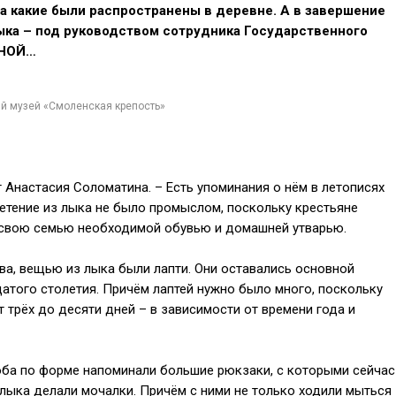
а какие были распространены в деревне. А в завершение
ыка – под руководством сотрудника Государственного
ИНОЙ…
й музей «Смоленская крепость»
т Анастасия Соломатина. – Есть упоминания о нём в летописях
етение из лыка не было промыслом, поскольку крестьяне
 свою семью необходимой обувью и домашней утварью.
ва, вещью из лыка были лапти. Они оставались основной
атого столетия. Причём лаптей нужно было много, поскольку
 трёх до десяти дней – в зависимости от времени года и
оба по форме напоминали большие рюкзаки, с которыми сейчас
лыка делали мочалки. Причём с ними не только ходили мыться