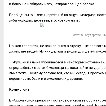
в баню, но и убирали избу, натирая полы до блеска.
Вообще, лыко – очень приятный на ощупь материал, поэто
луба молодых деревьев, в основном липы.
Фото: © Государственны
Но, как говорится, не всякое лыко в строку – не все заг
хозяйстве вещей. Из них делали игрушки для детей: кукол, 
– Игрушки из лыка упоминаются в некоторых источниках. 
определённых местах Смоленщины, пока найти не удалось
лыка тоже. Поэтому получается, что мы сегодня пробуем 
вероятности, были и в смоленских деревнях.
Конь-огонь
В «Смоленской крепости» остановили свой выбор на «сол
зодчего, окружившего наш город каменной стеной. И напо