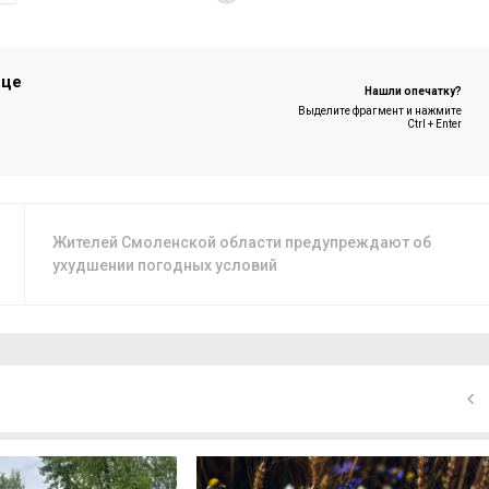
ице
Нашли опечатку?
Выделите фрагмент и нажмите
Ctrl + Enter
Жителей Смоленской области предупреждают об
ухудшении погодных условий