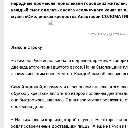
народные промыслы привлекали городских жителей, 
каждый смог сделать своего «солнечного коня» из л
музея «Смоленская крепость» Анастасии СОЛОМАТ
Фото: © Государственны
Лыко в строку
– Лыко на Руси использовали с древних времён, – говори
двенадцатого-тринадцатого веков. Но на Смоленщине пл
занимались этим повсеместно. Каждый сам обеспечивал
Самой ходовой, в прямом и переносном смысле этого сло
обувью у крестьян вплоть до второй половины девятнадц
они быстро изнашивались. Одна пара могла прослужить от
состояния дорог.
– Из лыка плели корзины, короба, туеса… Некоторые кор
ходят современные доставщики пиццы. А ещё на Руси из 