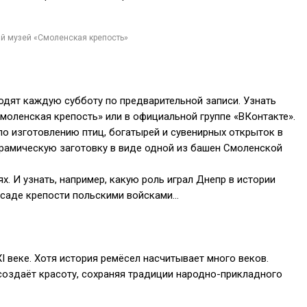
й музей «Смоленская крепость»
одят каждую субботу по предварительной записи. Узнать
моленская крепость» или в официальной группе «ВКонтакте».
о изготовлению птиц, богатырей и сувенирных открыток в
ерамическую заготовку в виде одной из башен Смоленской
х. И узнать, например, какую роль играл Днепр в истории
осаде крепости польскими войсками…
I
веке. Хотя история ремёсел насчитывает много веков.
создаёт красоту, сохраняя традиции народно-прикладного