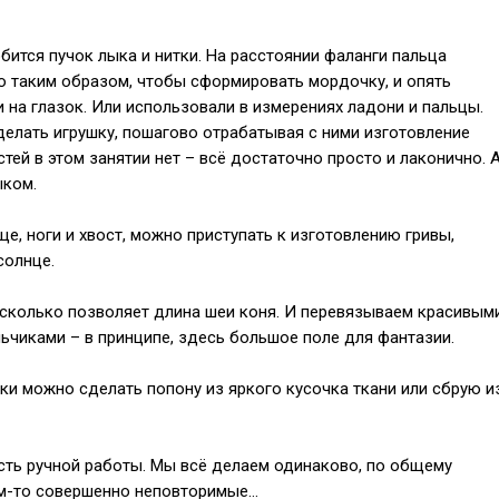
бится пучок лыка и нитки. На расстоянии фаланги пальца
го таким образом, чтобы сформировать мордочку, и опять
 на глазок. Или использовали в измерениях ладони и пальцы.
елать игрушку, пошагово отрабатывая с ними изготовление
тей в этом занятии нет – всё достаточно просто и лаконично. 
ыком.
е, ноги и хвост, можно приступать к изготовлению гривы,
солнце.
– сколько позволяет длина шеи коня. И перевязываем красивым
ьчиками – в принципе, здесь большое поле для фантазии.
ки можно сделать попону из яркого кусочка ткани или сбрую и
сть ручной работы. Мы всё делаем одинаково, по общему
чём-то совершенно неповторимые…