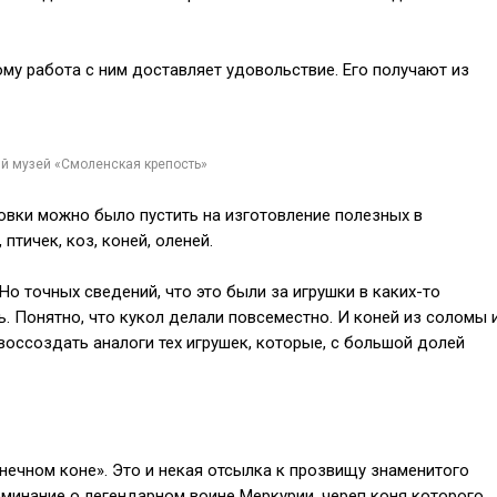
му работа с ним доставляет удовольствие. Его получают из
й музей «Смоленская крепость»
отовки можно было пустить на изготовление полезных в
птичек, коз, коней, оленей.
Но точных сведений, что это были за игрушки в каких-то
. Понятно, что кукол делали повсеместно. И коней из соломы 
воссоздать аналоги тех игрушек, которые, с большой долей
нечном коне». Это и некая отсылка к прозвищу знаменитого
минание о легендарном воине Меркурии, череп коня которого,