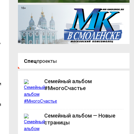
А
Спец
проекты
Семейный альбом
и
#МногоСчастье
з
Семейный альбом — Новые
страницы