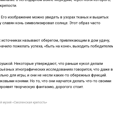
крепости.
. Его изображение можно увидеть в узорах тканых и вышитых
 у славян конь символизировал солнце. Этот образ часто
ых источниках называют оберегом, привлекающим в дом удачу,
значило пожелать успеха, «быть на коне», выходить победителе
рушкой. Некоторые утверждают, что раньше кукол делали
рьёзных этнографических исследованиях говорится, что даже в
ьно для игры, и они не несли каких-то обережных функций.
ыковыми конями. Но то, что они научатся делать что-то своими
проявят творческую фантазию, дорогого стоит.
й музей «Смоленская крепость»