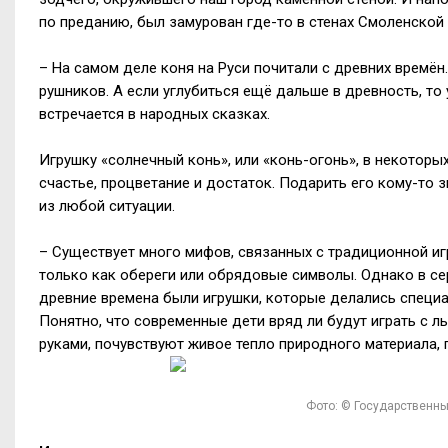
по преданию, был замурован где-то в стенах Смоленской 
– На самом деле коня на Руси почитали с древних времён
рушников. А если углубиться ещё дальше в древность, то
встречается в народных сказках.
Игрушку «солнечный конь», или «конь-огонь», в некотор
счастье, процветание и достаток. Подарить его кому-то 
из любой ситуации.
– Существует много мифов, связанных с традиционной иг
только как обереги или обрядовые символы. Однако в се
древние времена были игрушки, которые делались специал
Понятно, что современные дети вряд ли будут играть с л
руками, почувствуют живое тепло природного материала, 
Фото: © Государственны