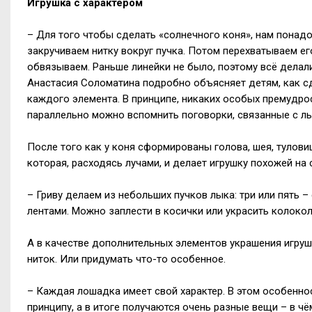
Игрушка с характером
– Для того чтобы сделать «солнечного коня», нам понадо
закручиваем нитку вокруг пучка. Потом перехватываем е
обвязываем. Раньше линейки не было, поэтому всё делали
Анастасия Соломатина подробно объясняет детям, как сд
каждого элемента. В принципе, никаких особых премудрос
параллельно можно вспомнить поговорки, связанные с л
После того как у коня сформированы голова, шея, туловищ
которая, расходясь лучами, и делает игрушку похожей на 
– Гриву делаем из небольших пучков лыка: три или пять 
лентами. Можно заплести в косички или украсить колокол
А в качестве дополнительных элементов украшения игруш
ниток. Или придумать что-то особенное.
– Каждая лошадка имеет свой характер. В этом особенно
принципу, а в итоге получаются очень разные вещи – в 