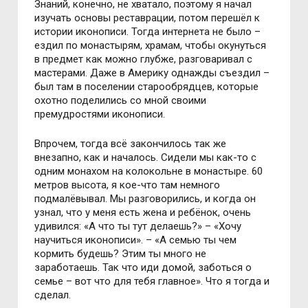
Знаний, конечно, не хватало, поэтому я начал
изучать основы реставрации, потом перешёл к
истории иконописи. Тогда интернета не было –
ездил по монастырям, храмам, чтобы окунуться
в предмет как можно глубже, разговаривал с
мастерами. Даже в Америку однажды съездил –
был там в поселении старообрядцев, которые
охотно поделились со мной своими
премудростями иконописи.
Впрочем, тогда всё закончилось так же
внезапно, как и началось. Сидели мы как-то с
одним монахом на колокольне в монастыре. 60
метров высота, я кое-что там немного
подмалёвывал. Мы разговорились, и когда он
узнал, что у меня есть жена и ребёнок, очень
удивился: «А что ты тут делаешь?» – «Хочу
научиться иконописи». – «А семью ты чем
кормить будешь? Этим ты много не
заработаешь. Так что иди домой, заботься о
семье – вот что для тебя главное». Что я тогда и
сделал.