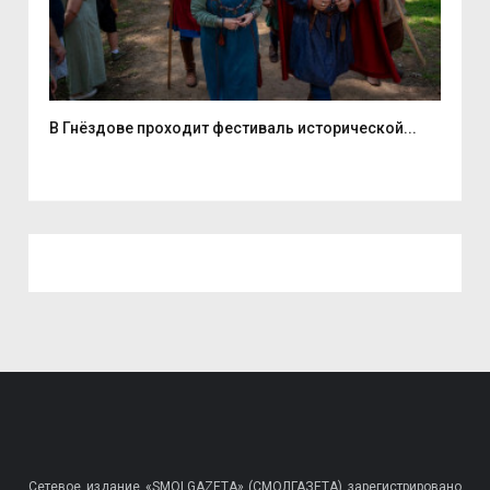
В Гнёздове проходит фестиваль исторической...
В Х
Сетевое издание «SMOLGAZETA» (СМОЛГАЗЕТА) зарегистрировано