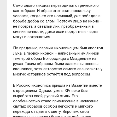
Само слово «икона» переводится с греческого
как «образ». И образ этот свят, поскольку
человек, когда-то его носивший, уже победил в
борьбе добра со злом. Поэтому лицо на иконе –
не портрет, а светлый лик, преображённый в
сиянии вечности, даже если портретные черты
могут и сохраняться.
По преданию, первым иконописцем был апостол
Лука, а первой иконой – написанный им яичной
темперой образ Богородицы с Младенцем на
руках. Таким образом, были заложены основы
иконописи, хотя авторство самого евангелиста у
многих историков остаётся под вопросом.
В Россию иконопись пришла из Византии вместе
с крещением. Однако уже в XIV веке был
выработан свой, русский стиль. Его
особенностью стало привнесение в написание
святых образов особой лёгкости и мягкого
перехода от цвета к свету. Впрочем, свои
уникальные нюансы были в каждой школе