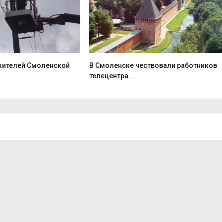
 жителей Смоленской
В Смоленске чествовали работников
телецентра...