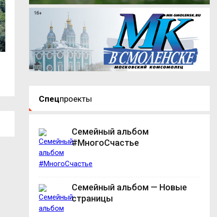
В Демидовском округе вручили
В центре Смолен
награды...
движение...
Спец
проекты
Семейный альбом
#МногоСчастье
Семейный альбом — Новые
страницы