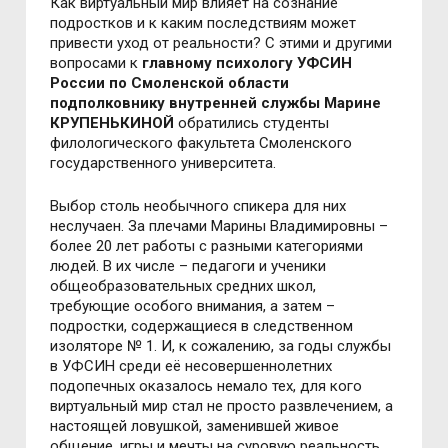
Как виртуальный мир влияет на сознание
подростков и к каким последствиям может
привести уход от реальности? С этими и другими
вопросами к
главному психологу УФСИН
России по Смоленской области
подполковнику внутренней службы Марине
КРУПЕНЬКИНОЙ
обратились студенты
филологического факультета Смоленского
государственного университета.
Выбор столь необычного спикера для них
неслучаен. За плечами Марины Владимировны –
более 20 лет работы с разными категориями
людей. В их числе – педагоги и ученики
общеобразовательных средних школ,
требующие особого внимания, а затем –
подростки, содержащиеся в следственном
изоляторе № 1. И, к сожалению, за годы службы
в УФСИН среди её несовершеннолетних
подопечных оказалось немало тех, для кого
виртуальный мир стал не просто развлечением, а
настоящей ловушкой, заменившей живое
общение, игры и мечты на суровую реальность