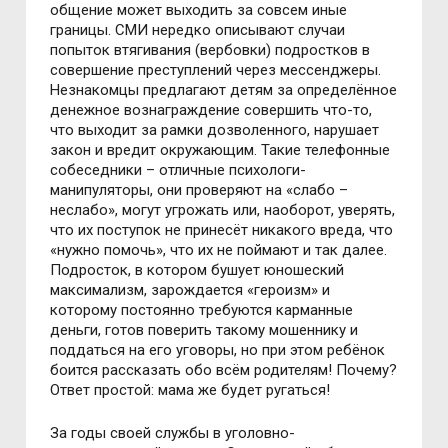
общение может выходить за совсем иные
границы. СМИ нередко описывают случаи
попыток втягивания (вербовки) подростков в
совершение преступлений через мессенджеры.
Незнакомцы предлагают детям за определённое
денежное вознаграждение совершить что-то,
что выходит за рамки дозволенного, нарушает
закон и вредит окружающим. Такие телефонные
собеседники – отличные психологи-
манипуляторы, они проверяют на «слабо –
неслабо», могут угрожать или, наоборот, уверять,
что их поступок не принесёт никакого вреда, что
«нужно помочь», что их не поймают и так далее.
Подросток, в котором бушует юношеский
максимализм, зарождается «героизм» и
которому постоянно требуются карманные
деньги, готов поверить такому мошеннику и
поддаться на его уговоры, но при этом ребёнок
боится рассказать обо всём родителям! Почему?
Ответ простой: мама же будет ругаться!
За годы своей службы в уголовно-