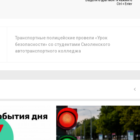
Выделите фрагмент и нажмите
Ctrl + Enter
Транспортные полицейские провели «Урок
безопасности» со студентами Смоленского
автотранспортного колледжа