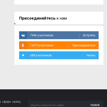
Присоединяйтесь
к нам
7446 участников
Вступить
16074 участника
Присоединиться
688 участников
Читать
 сфере связи,
ПОИСК