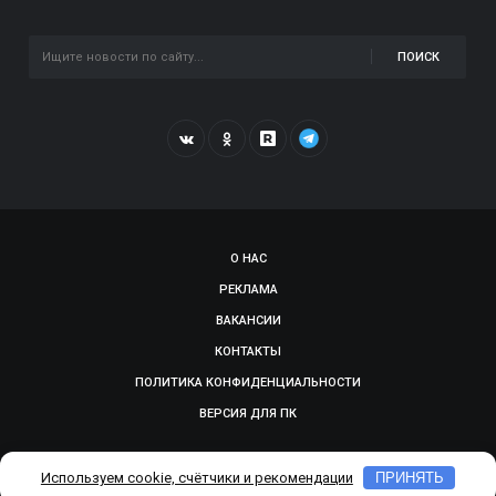
ПОИСК
О НАС
РЕКЛАМА
ВАКАНСИИ
КОНТАКТЫ
ПОЛИТИКА КОНФИДЕНЦИАЛЬНОСТИ
ВЕРСИЯ ДЛЯ ПК
© 2009-2026, SMOLGAZETA.RU. СДЕЛАНО В
ADEPTUM
Используем cookie, счётчики и рекомендации
ПРИНЯТЬ