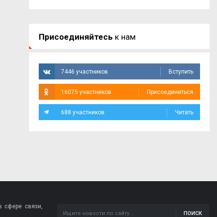
Присоединяйтесь
к нам
7446 участников
Вступить
16075 участников
Присоединиться
688 участников
Читать
 сфере связи,
ПОИСК