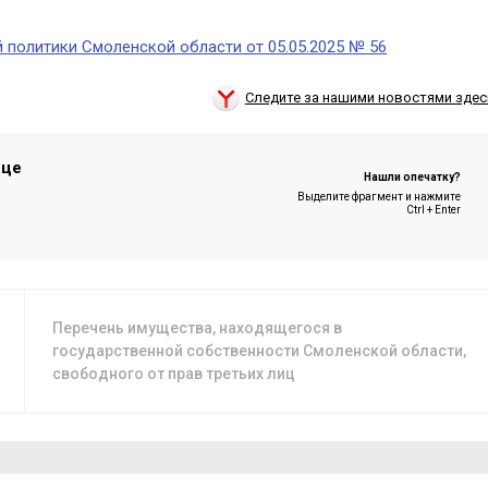
 политики Смоленской области от 05.05.2025 № 56
Следите за нашими новостями здес
ице
Нашли опечатку?
Выделите фрагмент и нажмите
Ctrl + Enter
Перечень имущества, находящегося в
государственной собственности Смоленской области,
свободного от прав третьих лиц