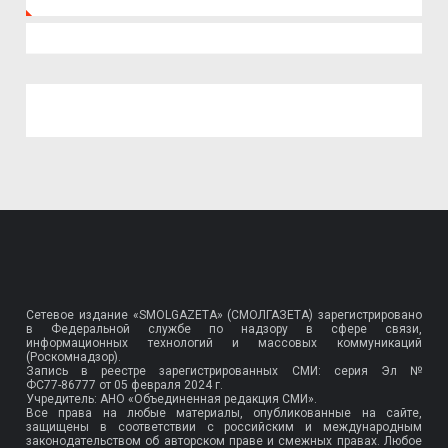
Сетевое издание «SMOLGAZETA» (СМОЛГАЗЕТА) зарегистрировано
в Федеральной службе по надзору в сфере связи,
информационных технологий и массовых коммуникаций
(Роскомнадзор).
Запись в реестре зарегистрированных СМИ: серия Эл №
ФС77-86777
от 05 февраля 2024 г.
Учредитель: АНО «Объединенная редакция СМИ».
Все права на любые материалы, опубликованные на сайте,
защищены в соответствии с российским и международным
законодательством об авторском праве и смежных правах. Любое