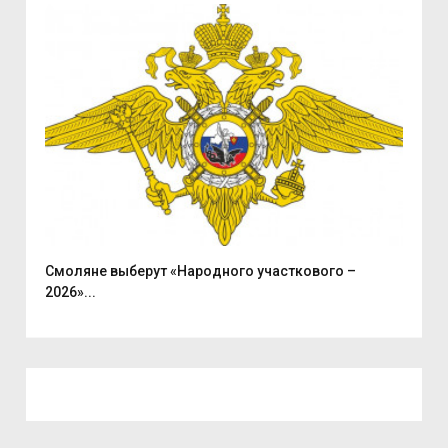
...
Смоляне выберут «Народного участкового –
В С
2026»...