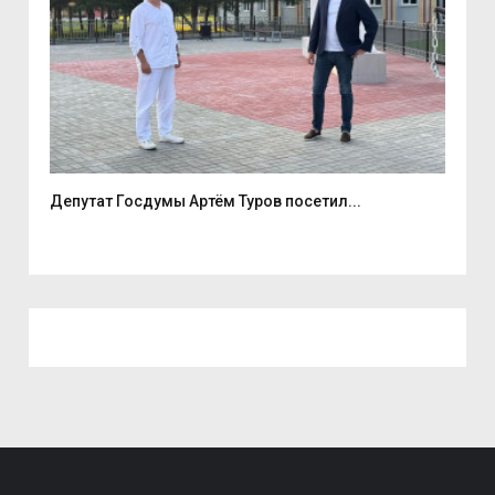
е
Депутат Госдумы Артём Туров посетил...
5 а