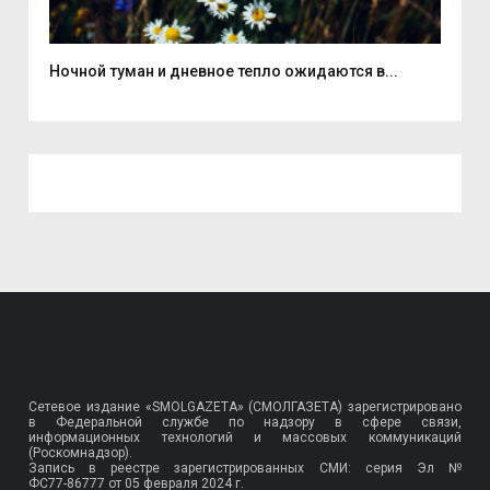
Ночной туман и дневное тепло ожидаются в...
Смо
Сетевое издание «SMOLGAZETA» (СМОЛГАЗЕТА) зарегистрировано
в Федеральной службе по надзору в сфере связи,
информационных технологий и массовых коммуникаций
(Роскомнадзор).
Запись в реестре зарегистрированных СМИ: серия Эл №
ФС77-86777
от 05 февраля 2024 г.