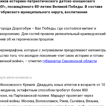
ников историко-патриотического детско-юношеского
0!», посвящённого 80-летию Великой Победы. В составе
обужского муниципального округа, воспитанник
.
города Дорогобуж – Вал Победы, где состоялся митинг и
ахоронению. Для гостей провели увлекательный краеведческий
нив об их героическом прошлом.
верхмарафона, которые с энтузиазмом преодолевают километры
ство того, что молодое поколение чтит свою историю и готово
твенной войне
», – отметил
губернатор Смоленской области
byzh.admin-smolensk.ru
 Московского Кремля. Двадцать юных атлетов в возрасте от 10
и медиков, эстафетным способом пробегут более 800
нске, на Партизанской поляне. Маршрут пролегает через
енной войны: Москва, Волоколамск, Ржев, Сычёвка, Вязьма,