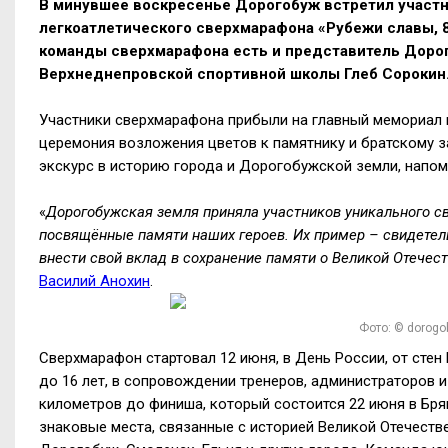
В минувшее воскресенье Дорогобуж встретил участ
легкоатлетического сверхмарафона «Рубежи славы, 8
команды сверхмарафона есть и представитель Дорог
Верхнеднепровской спортивной школы Глеб Сорокин
Участники сверхмарафона прибыли на главный мемориал 
церемония возложения цветов к памятнику и братскому з
экскурс в историю города и Дорогобужской земли, напом
«
Дорогобужская земля приняла участников уникального с
посвящённые памяти наших героев. Их пример
–
свидетель
внести свой вклад в сохранение памяти о Великой Отечес
Василий Анохин
.
Фото: © dorogo
Сверхмарафон стартовал 12 июня, в День России, от стен
до 16 лет, в сопровождении тренеров, администраторов 
километров до финиша, который состоится 22 июня в Бря
знаковые места, связанные с историей Великой Отечеств