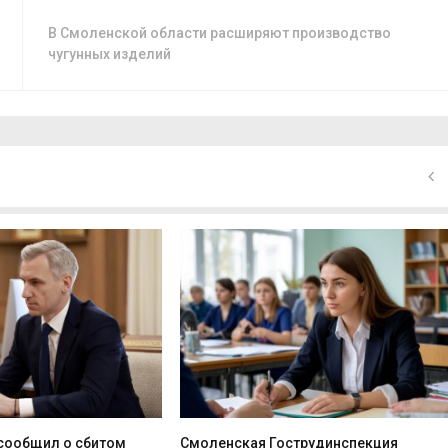
В Смоленской области расширяют производство
чугунных изделий
 сообщил о сбитом
Смоленская Гострудинспекция