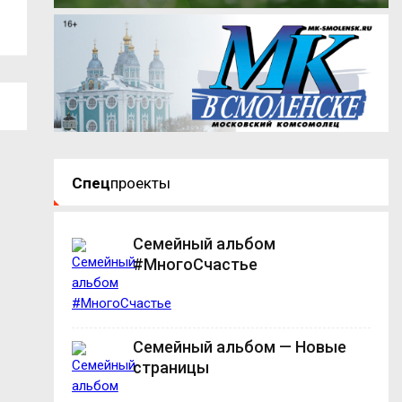
Анохин – о...
плановом...
Спец
проекты
Семейный альбом
#МногоСчастье
Семейный альбом — Новые
страницы