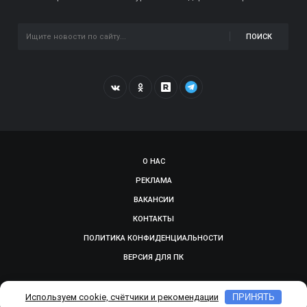
ПОИСК
О НАС
РЕКЛАМА
ВАКАНСИИ
КОНТАКТЫ
ПОЛИТИКА КОНФИДЕНЦИАЛЬНОСТИ
ВЕРСИЯ ДЛЯ ПК
© 2009-2026, SMOLGAZETA.RU. СДЕЛАНО В
ADEPTUM
Используем cookie, счётчики и рекомендации
ПРИНЯТЬ