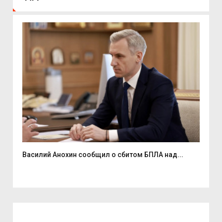
Василий Анохин сообщил о сбитом БПЛА над...
Смо
спор