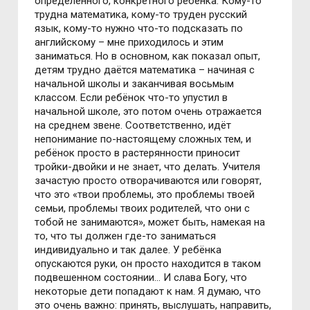
определённого, конкретного ребёнка. Кому-то
трудна математика, кому-то труден русский
язык, кому-то нужно что-то подсказать по
английскому – мне приходилось и этим
заниматься. Но в основном, как показал опыт,
детям трудно даётся математика – начиная с
начальной школы и заканчивая восьмым
классом. Если ребёнок что-то упустил в
начальной школе, это потом очень отражается
на среднем звене. Соответственно, идёт
непонимание по-настоящему сложных тем, и
ребёнок просто в растерянности приносит
тройки-двойки и не знает, что делать. Учителя
зачастую просто отворачиваются или говорят,
что это «твои проблемы, это проблемы твоей
семьи, проблемы твоих родителей, что они с
тобой не занимаются», может быть, намекая на
то, что ты должен где-то заниматься
индивидуально и так далее. У ребёнка
опускаются руки, он просто находится в таком
подвешенном состоянии… И слава Богу, что
некоторые дети попадают к нам. Я думаю, что
это очень важно: принять, выслушать, направить,