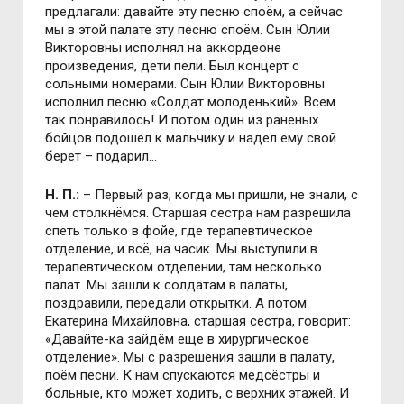
предлагали: давайте эту песню споём, а сейчас
мы в этой палате эту песню споём. Сын Юлии
Викторовны исполнял на аккордеоне
произведения, дети пели. Был концерт с
сольными номерами. Сын Юлии Викторовны
исполнил песню «Солдат молоденький». Всем
так понравилось! И потом один из раненых
бойцов подошёл к мальчику и надел ему свой
берет – подарил…
Н. П.:
– Первый раз, когда мы пришли, не знали, с
чем столкнёмся. Старшая сестра нам разрешила
спеть только в фойе, где терапевтическое
отделение, и всё, на часик. Мы выступили в
терапевтическом отделении, там несколько
палат. Мы зашли к солдатам в палаты,
поздравили, передали открытки. А потом
Екатерина Михайловна, старшая сестра, говорит:
«Давайте-ка зайдём еще в хирургическое
отделение». Мы с разрешения зашли в палату,
поём песни. К нам спускаются медсёстры и
больные, кто может ходить, с верхних этажей. И