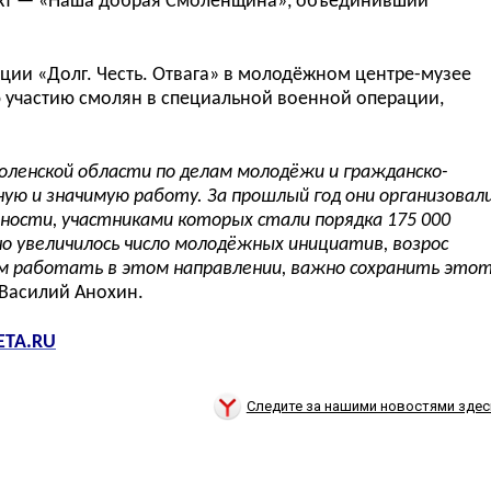
кт
—
«Наша добрая Смоленщина», объедин
ивший
ции «Долг. Честь. Отвага» в молодёжном центре-музее
 участию смолян в специальной военной операции,
оленской области по делам молод
ё
жи и гражданско-
 и значимую работу. За прошлый год они организовал
ности, участниками которых стали порядка 175
000
о увеличилось число молод
ё
жных инициатив, возрос
м работать в этом направлении, важно сохранить это
Василий Анохин.
ETA.RU
Следите за нашими новостями здес