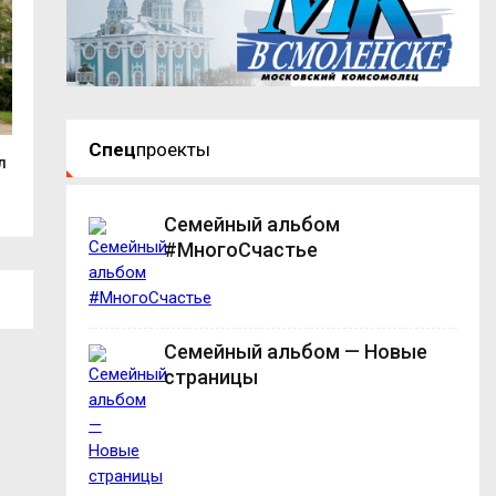
Спец
проекты
л
Смолянка взяла золото на
До гастрономиче
международном...
«ГастроЛето в...
Семейный альбом
#МногоСчастье
Семейный альбом — Новые
страницы