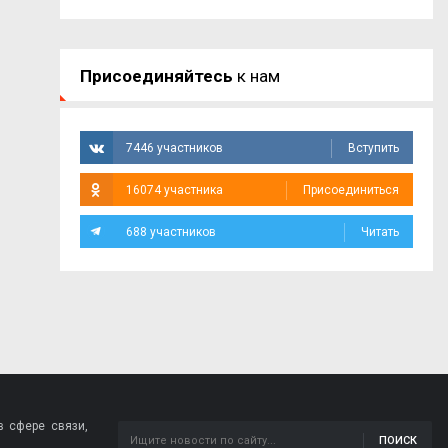
Присоединяйтесь
к нам
7446 участников
Вступить
16074 участника
Присоединиться
688 участников
Читать
 сфере связи,
ПОИСК