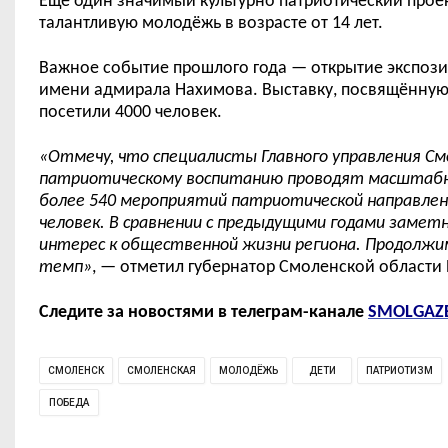
Ещё один
значимы
й
культурн
о
патриотически
й
прое
талантливую молод
ё
жь в возрасте от 14 лет.
Важн
ое
событие прошлого года
—
открытие экспози
имени адмирала Нахимова. Выставку, посвящ
ё
нную
посетили
4000
человек.
«Отмечу, что специалисты Главного управления См
патриотическому воспитанию проводят масштабную
более 540 мероприятий патриотической направлен
человек. В сравнении с предыдущими годами заметн
интерес к общественной жизни региона. Продолжи
темп»
,
—
отметил
г
убернатор Смоленской области 
Следите за новостями в телеграм-канале
SMOLGAZ
СМОЛЕНСК
СМОЛЕНСКАЯ
МОЛОДЁЖЬ
ДЕТИ
ПАТРИОТИЗМ
ПОБЕДА