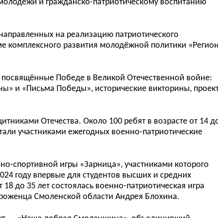
молод
ё
жи и гражданско-патриотическому
воспитанию
направленных на реализацию патриотического
м
е
комплексного развития молод
ё
жной политики «Регио
 посвящ
ё
нные Победе в Великой Отечественной войне:
ны» и «Письма Победы», исторические викторины, проек
итниками Отечества. Около 100 ребят в возрасте
от
14
д
стали участниками ежегодных военно-патриотические
но-спортивной игры «Зарница», участниками которого
024 году впервые для студентов высших и средних
т
18
до
35 лет состоялась военно-патриотическая игра
 уроженца Смоленской области Андрея Блохина.