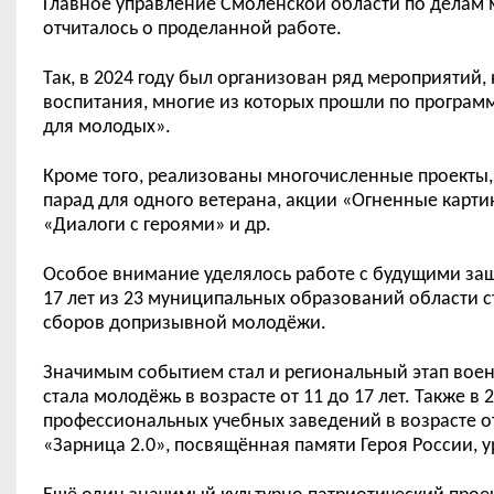
Главное управление Смоленской области
по делам 
отчиталось о проделанной работе.
Так, в 2024 году был организован ряд мероприятий,
воспитания,
м
ногие из
которых
прошли
по
програм
для молодых».
Кроме того, р
еализованы многочисленные проекты,
парад для одного ветерана, акции «Огненные карти
«Диалоги с героями»
и др
.
Особое внимание уделялось работе с будущими защ
17 лет из 23 муниципальных образований области 
сборов допризывной молод
ё
жи.
Значимым событием стал и региональный этап воен
стала молод
ё
жь в возраст
е
от
11
до
17 лет.
Также в
2
профессиональных учебных заведений в возрасте
о
«Зарница 2.0», посвящ
ё
нная памяти Героя России,