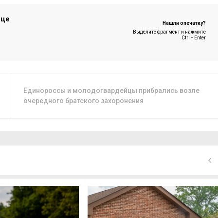
ице
Нашли опечатку?
Выделите фрагмент и нажмите
Ctrl + Enter
Единороссы и молодогвардейцы прибрались возле
очередного братского захоронения