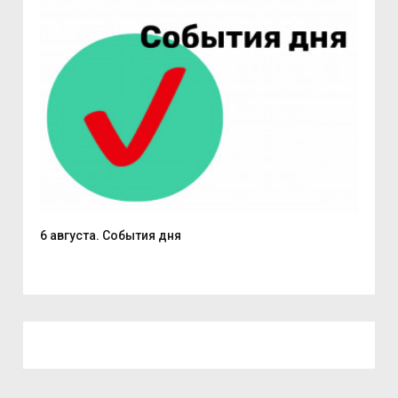
6 августа. События дня
В С
из..