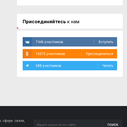
Присоединяйтесь
к нам
7446 участников
Вступить
16075 участников
Присоединиться
688 участников
Читать
 сфере связи,
ПОИСК