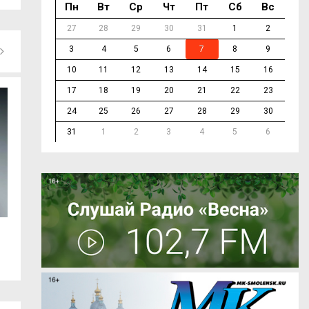
Пн
Вт
Ср
Чт
Пт
Сб
Вс
27
28
29
30
31
1
2
3
4
5
6
7
8
9
10
11
12
13
14
15
16
17
18
19
20
21
22
23
24
25
26
27
28
29
30
31
1
2
3
4
5
6
В Тёмкинском округе водитель погиб в
Смоленские энерг
ДТП,...