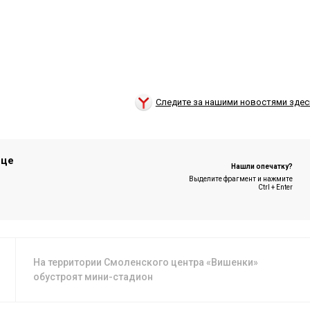
Следите за нашими новостями здес
ице
Нашли опечатку?
Выделите фрагмент и нажмите
Ctrl + Enter
На территории Смоленского центра «Вишенки»
обустроят мини-стадион