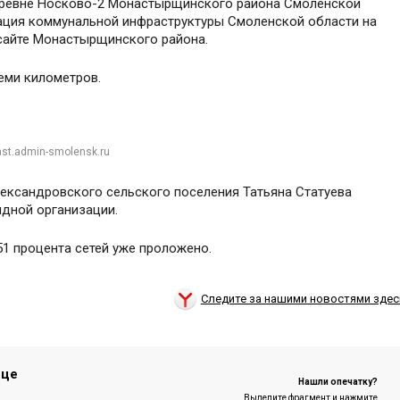
еревне Носково-2 Монастырщинского района Смоленской
ация коммунальной инфраструктуры Смоленской области на
 сайте Монастырщинского района.
еми километров.
st.admin-smolensk.ru
лександровского сельского поселения Татьяна Статуева
ядной организации.
51 процента сетей уже проложено.
Следите за нашими новостями здес
ице
Нашли опечатку?
Выделите фрагмент и нажмите