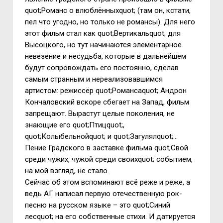
quot;Романс о влюблённыхquot; (там он, кстати,
пел что угодно, но только не романсы). Для него
этот фильм стал как quot;Вертикальquot; для
Высоцкого, но тут начинаются элементарное
невезение и несудьба, которые в дальнейшем
будут сопровождать его постоянно, сделав
самым странным и нереализовавшимся
артистом: режиссёр quot;Романсаquot; Андрон
Кончаловский вскоре сбегает на Запад, фильм
запрещают. Вырастут целые поколения, не
знающие его quot;Птицquot;,
quot;Колыбельнойquot; и quot;Загулялquot;…
Пение Градского в заставке фильма quot;Свой
среди чужих, чужой среди своихquot; событием,
на мой взгляд, не стало.
Сейчас об этом вспоминают всё реже и реже, а
ведь АГ написал первую отечественную рок-
песню на русском языке – это quot;Синий
лесquot; на его собственные стихи. И датируется