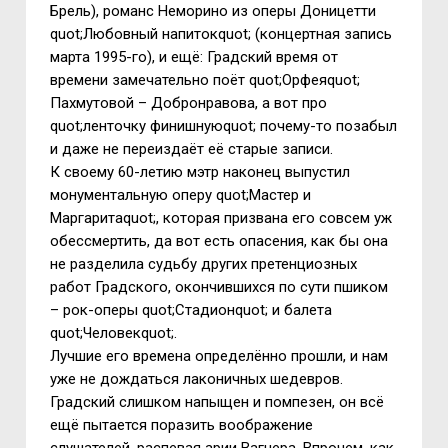
Брель), романс Неморино из оперы Доницетти
quot;Любовный напитокquot; (концертная запись
марта 1995-го), и ещё: Градский время от
времени замечательно поёт quot;Орфеяquot;
Пахмутовой – Добронравова, а вот про
quot;ленточку финишнуюquot; почему-то позабыл
и даже не переиздаёт её старые записи.
К своему 60-летию мэтр наконец выпустил
монументальную оперу quot;Мастер и
Маргаритаquot;, которая призвана его совсем уж
обессмертить, да вот есть опасения, как бы она
не разделила судьбу других претенциозных
работ Градского, окончившихся по сути пшиком
– рок-оперы quot;Стадионquot; и балета
quot;Человекquot;.
Лучшие его времена определённо прошли, и нам
уже не дождаться лаконичных шедевров.
Градский слишком напыщен и помпезен, он всё
ещё пытается поразить воображение