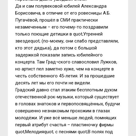
Да и сам полувековой юбилей Александра
Борисовича, в отличие от его ровесницы А.Б.
Пугачёвой, прошёл в СМИ практически
незамеченным – его почему-то поздравили
только поющие детишки в quot;Утренней
звездеquot; (по-моему, они слабо представляли,
кто этот дядька), да потом с большой
задержкой показали запись юбилейного
концерта. Там Град¬ского славословил Лужков,
но артист пел заметно хуже, чем на концерте в
честь собственного 45-летия. И за прошедшие
десять лет мы его почти не видели.
Градский давно стал этаким бесплотным духом
отечественной рок-музыки, который существует
в головах знатоков и первопосвящённых, будучи
совершенно незнакомым прохожим в глазах
молодёжи. И уже всё меньше людей, помнящих
первый атрибут счастья – пластиночку фирмы
quot;Мелодияquot; с песнями quot;В полях под