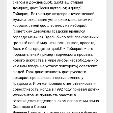
снегом и дождёмquot;, quot;Наш старый
домquot;, quot;Песня шутаquot; и quot;Я –
Гойяquot;. Вот четыре шедевра отечественной
музыки, открывшие умненьким мальчикам из
хороших семей quot;лестницу на небоquot;
(советским девочкам Градский нравился
гораздо меньше). Здесь было всё: прекрасный и
грозный новый мир, нежность, вызов, красота,
боль и благородство. quot;Я – Гойяquot; – это
поразительный пример творческого прорыва,
нового искусства в мире якобы несвободных (о
чём нам теперь не устают повторять) советских
людей. Гражданственность quot;русского
рокаquot; проявилась впервые именно у
Градского. И он же проявил ответственность и
совестливость, когда в 1992 году призвал других
музыкантов не принимать участие в
готовящемся издевательском исполнении гимна
Советского Союза.
Явление Градского стране произошло в фильме