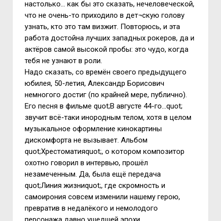
настолько… как бы это сказать, нечеловеческой,
что не очень-то приходило в дет¬скую голову
узнать, кто это там визжит. Повторюсь, и эта
работа достойна лучших западных рокеров, да и
актёров самой высокой пробы: это чудо, когда
тебя не узнают в роли.
Надо сказать, со времён своего предыдущего
юбилея, 50-летия, Александр Борисович
немногого достиг (по крайней мере, публично).
Его песня в фильме quot;В августе 44-го…quot;
звучит всё-таки инородным телом, хотя в целом
музыкальное оформление кинокартины
дискомфорта не вызывает. Альбом
quot;Хрестоматияquot;, о котором композитор
охотно говорил в интервью, прошёл
незамеченным. Да, была ещё передача
quot;Линия жизниquot;, где скромность и
самоирония совсем изменили нашему герою,
превратив в недалёкого и немолодого
персонажа давно ушедшей эпохи.