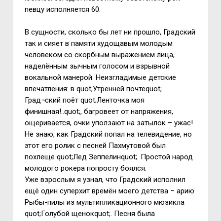
певцу исполняется 60.
В сущности, сколько бы лет ни прошло, Градский
так и сияет в памяти худощавым молодым
человеком со скорбным выражением лица,
наделённым зычным голосом и взрывной
вокальной манерой. Неизгладимые детские
впечатления: в quot;Утренней почтеquot;
Град¬ский поёт quot;Ленточка моя
финишная!..quot;, багровеет от напряжения,
ощеривается, очки уползают на затылок – ужас!
Не знаю, как Градский попал на телевидение, но
этот его ролик с песней Пахмутовой был
похлеще quot;Лед Зеппелинquot;. Простой народ
молодого рокера попросту боялся.
Уже взрослым я узнал, что Градский исполнил
ещё один суперхит времён моего детства – арию
Рыбы-пилы из мультипликационного мюзикла
quot;Голубой щенокquot;. Песня была