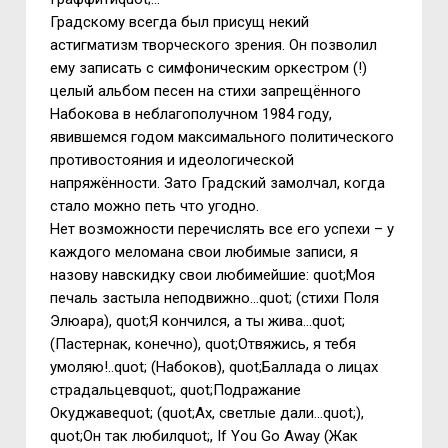
Градскому всегда был присущ некий
астигматизм творческого зрения. Он позволил
ему записать с симфоническим оркестром (!)
целый альбом песен на стихи запрещённого
Набокова в неблагополучном 1984 году,
явившемся годом максимального политического
противостояния и идеологической
напряжённости. Зато Градский замолчал, когда
стало можно петь что угодно.
Нет возможности перечислять все его успехи – у
каждого меломана свои любимые записи, я
назову навскидку свои любимейшие: quot;Моя
печаль застыла неподвижно…quot; (стихи Поля
Элюара), quot;Я кончился, а ты жива…quot;
(Пастернак, конечно), quot;Отвяжись, я тебя
умоляю!..quot; (Набоков), quot;Баллада о лицах
страдальцевquot;, quot;Подражание
Окуджавеquot; (quot;Ах, светлые дали…quot;),
quot;Он так любилquot;, If You Go Away (Жак