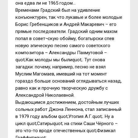
она едва ли не 1965 годом…
Временами Градский был на удивление
конъюнктурен, так что лукавые и более молодые
Борис Гребенщиков и Андрей Макаревич – его
прямые последователи. Градский одним махом
попал в совет¬скую обойму, богатырски спев
новую эпическую песню самого советского
композитора – Александры Пахмутовой –
quot;Как молоды мы былиquot;. Тут снова
загадки: почему, например, песню не взял
Муслим Магомаев, имевший на тот момент
гораздо больше оснований оглядываться назад,
равно как и прочную творческую дружбу с
Александрой Николаевной.
Выдающимся достижением, достойным лучших
сольных работ Джона Леннона, стал записанный
в 1979 году альбом quot;Утопия А.Г.quot;. Ну а
цикл quot;Сатирыquot; на стихи Саши Чёрного –
это что-то вроде отечественных quot;Физикал
Граффитиquot;…