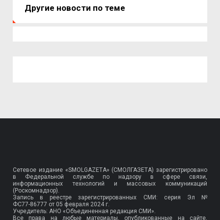
Другие новости по теме
Сетевое издание «SMOLGAZETA» (СМОЛГАЗЕТА) зарегистрировано
в Федеральной службе по надзору в сфере связи,
информационных технологий и массовых коммуникаций
(Роскомнадзор).
Запись в реестре зарегистрированных СМИ: серия Эл №
ФС77-86777
от 05 февраля 2024 г.
Учредитель: АНО «Объединенная редакция СМИ».
Все права на любые материалы, опубликованные на сайте,