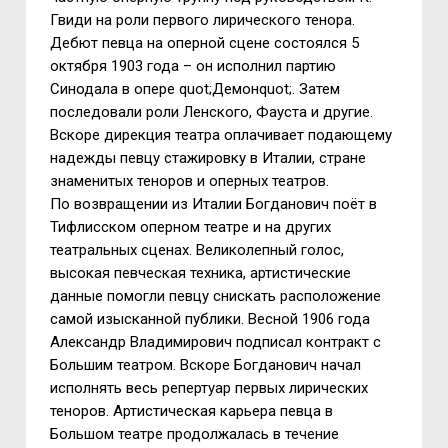
Гвиди на роли первого лирического тенора.
Дебют певца на оперной сцене состоялся 5
октября 1903 года – он исполнил партию
Синодала в опере quot;Демонquot;. Затем
последовали роли Ленского, Фауста и другие.
Вскоре дирекция театра оплачивает подающему
надежды певцу стажировку в Италии, стране
знаменитых теноров и оперных театров.
По возвращении из Италии Богданович поёт в
Тифлисском оперном театре и на других
театральных сценах. Великолепный голос,
высокая певческая техника, артистические
данные помогли певцу снискать расположение
самой изысканной публики. Весной 1906 года
Александр Владимирович подписал контракт с
Большим театром. Вскоре Богданович начал
исполнять весь репертуар первых лирических
теноров. Артистическая карьера певца в
Большом театре продолжалась в течение