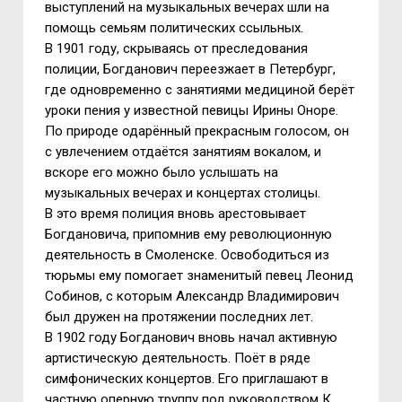
выступлений на музыкальных вечерах шли на
помощь семьям политических ссыльных.
В 1901 году, скрываясь от преследования
полиции, Богданович переезжает в Петербург,
где одновременно с занятиями медициной берёт
уроки пения у известной певицы Ирины Оноре.
По природе одарённый прекрасным голосом, он
с увлечением отдаётся занятиям вокалом, и
вскоре его можно было услышать на
музыкальных вечерах и концертах столицы.
В это время полиция вновь арестовывает
Богдановича, припомнив ему революционную
деятельность в Смоленске. Освободиться из
тюрьмы ему помогает знаменитый певец Леонид
Собинов, с которым Александр Владимирович
был дружен на протяжении последних лет.
В 1902 году Богданович вновь начал активную
артистическую деятельность. Поёт в ряде
симфонических концертов. Его приглашают в
частную оперную труппу под руководством К.