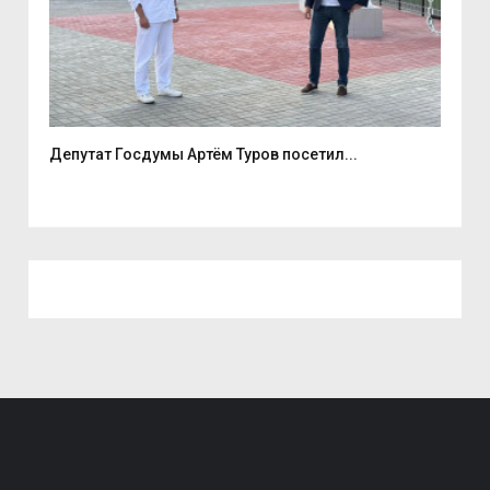
е
Депутат Госдумы Артём Туров посетил...
5 а