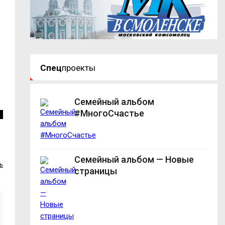
Спец
проекты
Семейный альбом
#МногоСчастье
Семейный альбом — Новые
ь
страницы