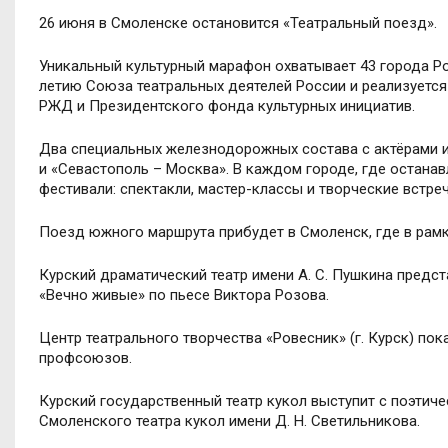
26 июня в Смоленске остановится «Театральный поезд».
Уникальный культурный марафон охватывает 43 города Рос
летию Союза театральных деятелей России и реализуетс
РЖД и Президентского фонда культурных инициатив.
Два специальных железнодорожных состава с актёрами 
и «Севастополь – Москва». В каждом городе, где остана
фестивали: спектакли, мастер-классы и творческие встреч
Поезд южного маршрута прибудет в Смоленск, где в рамк
Курский драматический театр имени А. С. Пушкина предс
«Вечно живые» по пьесе Виктора Розова.
Центр театрального творчества «Ровесник» (г. Курск) п
профсоюзов.
Курский государственный театр кукол выступит с поэтич
Смоленского театра кукол имени Д. Н. Светильникова.