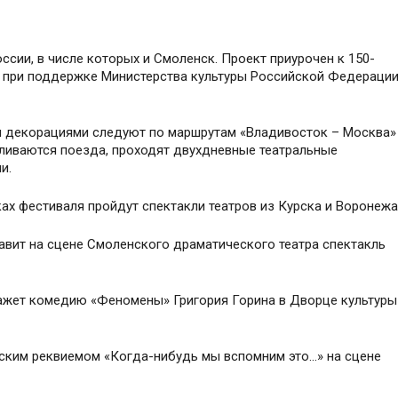
сии, в числе которых и Смоленск. Проект приурочен к 150-
я при поддержке Министерства культуры Российской Федерации
и декорациями следуют по маршрутам «Владивосток – Москва»
вливаются поезда, проходят двухдневные театральные
и.
ах фестиваля пройдут спектакли театров из Курска и Воронежа
тавит на сцене Смоленского драматического театра спектакль
окажет комедию «Феномены» Григория Горина в Дворце культуры
еским реквиемом «Когда-нибудь мы вспомним это…» на сцене