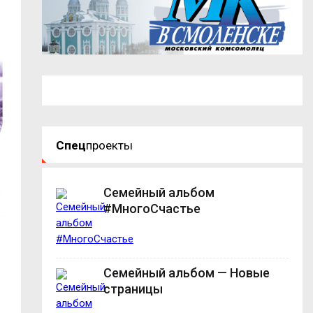
Спец
проекты
Семейный альбом
#МногоСчастье
Семейный альбом — Новые
страницы