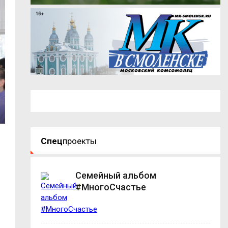
Спец
проекты
Семейный альбом
#МногоСчастье