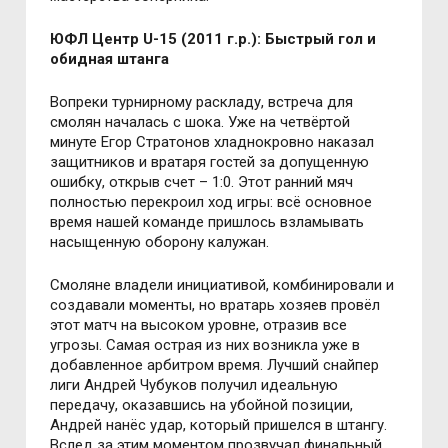
ЮФЛ Центр U-15 (2011 г.р.): Быстрый гол и
обидная штанга
Вопреки турнирному раскладу, встреча для
смолян началась с шока. Уже на четвёртой
минуте Егор Стратонов хладнокровно наказал
защитников и вратаря гостей за допущенную
ошибку, открыв счет – 1:0. Этот ранний мяч
полностью перекроил ход игры: всё основное
время нашей команде пришлось взламывать
насыщенную оборону калужан.
Смоляне владели инициативой, комбинировали и
создавали моменты, но вратарь хозяев провёл
этот матч на высоком уровне, отразив все
угрозы. Самая острая из них возникла уже в
добавленное арбитром время. Лучший снайпер
лиги Андрей Чубуков получил идеальную
передачу, оказавшись на убойной позиции,
Андрей нанёс удар, который пришелся в штангу.
Вслед за этим моментом прозвучал финальный