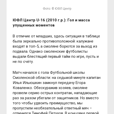
Фото: © ЮФЛ Центр
ЮФЛ Центр U-16 (2010 г.р.): Гол и масса
упущенных моментов
В отличие от младших, здесь ситуация в таблице
была зеркально противоположной: калужане
входят в топ-5, а смоляне борются за выход из
подвала. Однако смоленские футболисты
выдали блестящий первый тайм по игре, пусть и
не по счёту.
Матч начался с гола Футбольной школы
Смоленской области: на седьмой минуте капитан
Илья Ильюшкин замкнул передачу Егора
Коваленко. Обескуражив хозяев, смоляне
провели серию острых контратак, нападающие
раз за разом убегали от защитников. Но вместо
того чтобы удвоить преимущество, мы
пропустили необязательный ответный мяч –
отличился Тимофей Петухов. В концовке первой