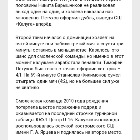
половины Никита Барышников не реализовал
выход один на один, и хозяева наказали нас
мгновенно: Петухов оформил дубль, выведя СШ
«Калуга» вперёд.
Второй тайм начался с доминации хозяев: на
пятой минуте они забили третий мяч, а спустя три
минуты остались в меньшинстве. Казалось, это
шанс для смоленской команды, но именно в этот
момент калужане заработали пенальти. Тимофей
Петухов был точен с точки, оформив хет-трик –
4:1. На 69-й минуте Станислав Филимонов сумел
отыграть один мяч (4:2), но на большее сил уже
не хватило.
Смоленская команда 2010 года рождения
потерпела шестое поражение подряд и
оказывается на последней строчке турнирной
таблицы ЮФЛ Центр U-16. Калужская команда
воспользовалась осечкой костромского СШ
имени Г. А. Ярцева и поднялась на второе место.