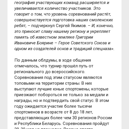
география участвующих команд расширяется и
увеличивается количество участников. Это
говорит о том, что уровень соревнований растёт,
совершенствуется подготовка наших смоленских
ребят,
– подчеркнул Сергей Якимов. –
И, конечно,
это приносит славу нашему региону и укрепляет
память об известном земляке Григории
Ивановиче Боярине – Герое Советского Союза и
одном из создателей основ и традиций спецназа»
.
По данным облдумы, в ходе общения
отмечалось, что турнир прошёл путь от
регионального до всероссийского.
Соревнования под этим статусом являются
топовыми на территории страны. В них
выступают лучшие юные спортсмены, которые
приезжают побороться не только за медали и
награды, но и подтвердить свой статус. В этом
году ожидается участие более тысячи
спортсменов в возрасте от 8 до 18 лет,
представляющих более чем 30 регионов России
и Республики Беларусь. Соревнования пройдут