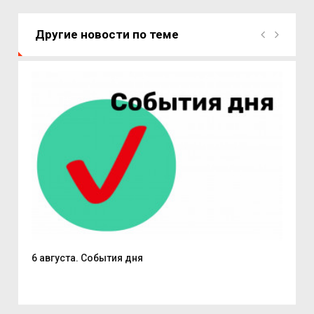
Другие новости по теме
6 августа. События дня
В С
из..