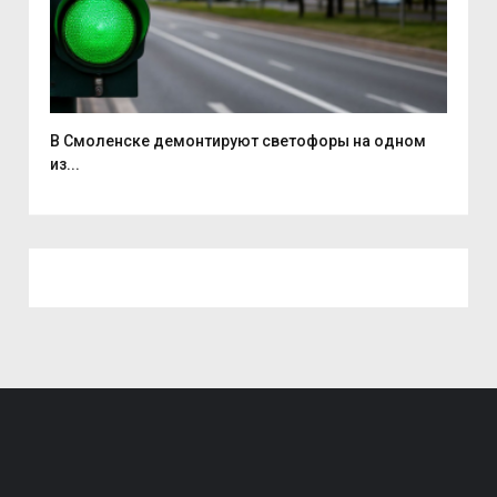
..
В Смоленске демонтируют светофоры на одном
В Р
из...