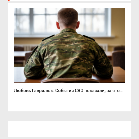
Любовь Гаврилюк: События СВО показали, на что...
В С