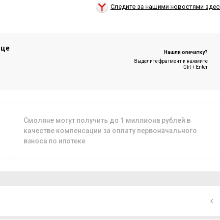
Следите за нашими новостями здес
ице
Нашли опечатку?
Выделите фрагмент и нажмите
Ctrl + Enter
Смоляне могут получить до 1 миллиона рублей в
качестве компенсации за оплату первоначального
взноса по ипотеке