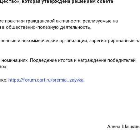
щество», которая утверждена решением совета
ие практики
гражданской активности, реализуемые на
н в общественно-полезную деятельность.
твенные и некоммерческие организации, зарегистрированные н
и номинациях. Подведение итогов и награждение победителей
о».
лке:
https://forum.oprf.ru/premia_zayvka
.
Алена Шашкин