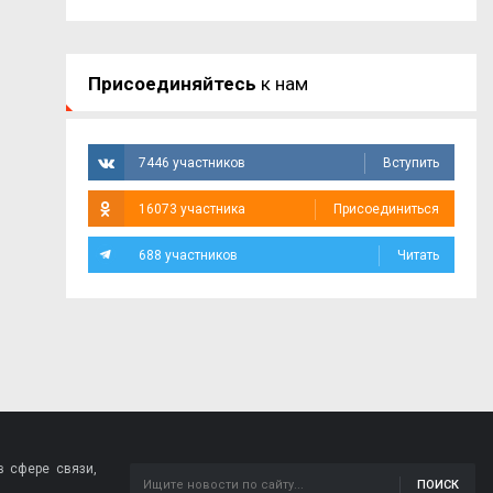
Присоединяйтесь
к нам
7446 участников
Вступить
16073 участника
Присоединиться
688 участников
Читать
 сфере связи,
ПОИСК