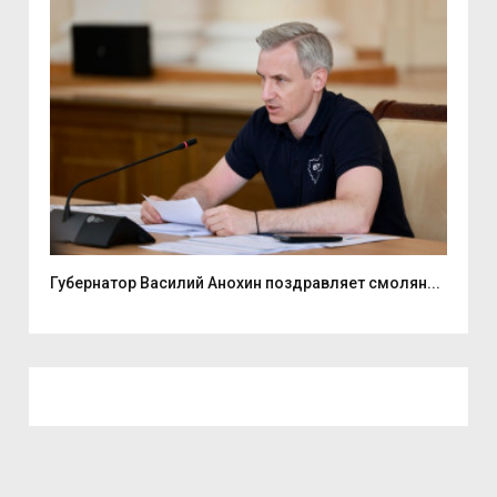
ь...
Губернатор Василий Анохин поздравляет смолян...
Ули