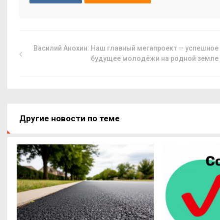
Василий Анохин: Наш главный мегапроект — успешное
будущее молодёжи на родной земле
Другие новости по теме