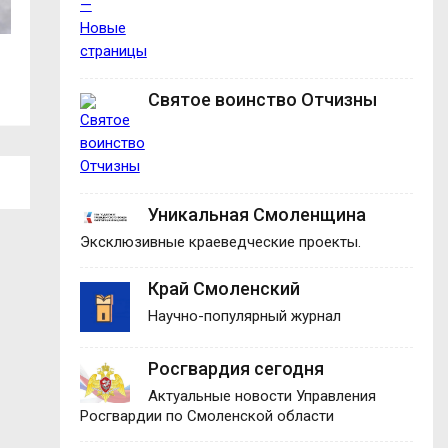
В Смоленске чествовали работников
В Демидовском о
телецентра...
награды...
Святое воинство Отчизны
Уникальная Смоленщина
Эксклюзивные краеведческие проекты.
Край Смоленский
Научно-популярный журнал
Росгвардия сегодня
Актуальные новости Управления
Росгвардии по Смоленской области