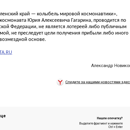
ленский край — колыбель мировой космонавтики»,
 космонавта Юрия Алексеевича Гагарина, проводится по
йской Федерации, не является лотереей либо публичным
ламой, не преследует цели получения прибыли либо иного
звозмездной основе.
TA.RU
Александр Новико
Следите за нашими новостями здес
ице
Нашли опечатку?
Выделите фрагмент и нажмите
Ctrl + Enter