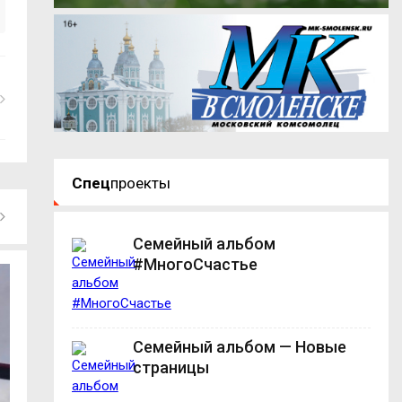
Спец
проекты
Семейный альбом
#МногоСчастье
Семейный альбом — Новые
страницы