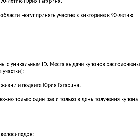
 90-летию Юрия Гагарина.
бласти могут принять участие в викторине к 90-летию
рины с уникальным ID. Места выдачи купонов расположены
 участки
)
;
о жизни и подвиге Юрия Гагарина.
можно только один раз и только в день получения купона
ровелосипедов;