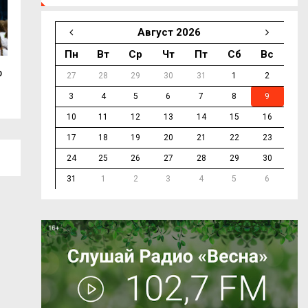
Август 2026
Пн
Вт
Ср
Чт
Пт
Сб
Вс
р
Василий Анохин сообщил о сбитом
Смоленская Гост
27
28
29
30
31
1
2
БПЛА над...
вмешалась в спор
3
4
5
6
7
8
9
10
11
12
13
14
15
16
17
18
19
20
21
22
23
24
25
26
27
28
29
30
31
1
2
3
4
5
6