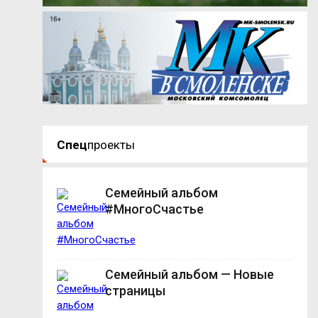
Спец
проекты
Семейный альбом
#МногоСчастье
Семейный альбом — Новые
страницы