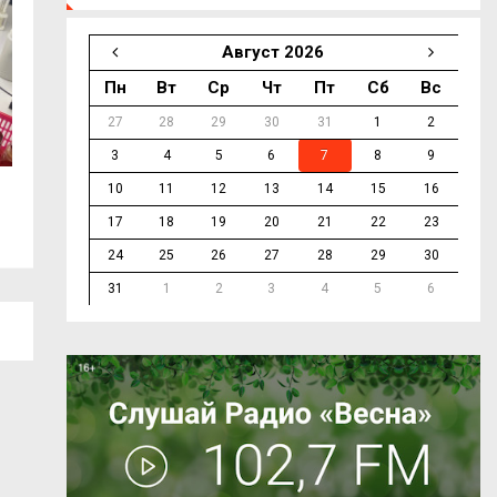
Август 2026
Пн
Вт
Ср
Чт
Пт
Сб
Вс
27
28
29
30
31
1
2
3
4
5
6
7
8
9
10
11
12
13
14
15
16
Александр Бабаков почтил память
Спортивные наст
Героев в...
молодёжь...
17
18
19
20
21
22
23
24
25
26
27
28
29
30
31
1
2
3
4
5
6