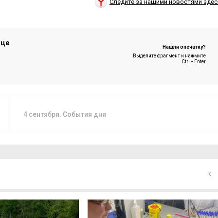
Следите за нашими новостями здес
ице
Нашли опечатку?
Выделите фрагмент и нажмите
Ctrl + Enter
4 сентября. События дня