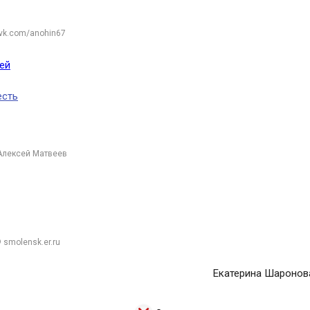
 vk.com/anohin67
ей
есть
Алексей Матвеев
 smolensk.er.ru
Екатерина Шаронов