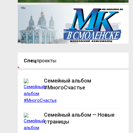
Спец
проекты
Семейный альбом
#МногоСчастье
Семейный альбом — Новые
страницы