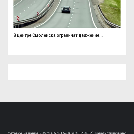
В центре Смоленска ограничат движение...
«Но
Сетевое издание «SMOLGAZETA» (СМОЛГАЗЕТА) зарегистрировано