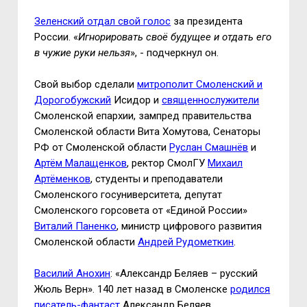
Зеленский отдал свой голос
за президента
России. «
Игнорировать своё будущее и отдать его
в чужие руки нельзя
», - подчеркнул он.
Свой выбор сделали
митрополит Смоленский и
Дорогобужский
Исидор и
священнослужители
Смоленской епархии, зампред правительства
Смоленской области Вита Хомутова,
Сенаторы
РФ от Смоленской области
Руслан Смашнёв
и
Артём Малащенков
,
ректор СмолГУ
Михаил
Артёменков
, студенты и преподаватели
Смоленского госуниверситета, депутат
Смоленского горсовета от «Единой России»
Виталий Паненко
, министр цифрового развития
Смоленской области
Андрей Рудометкин
.
Василий Анохин
: «Александр Беляев – русский
Жюль Верн». 140 лет назад в Смоленске
родился
писатель-фантаст
Александр Беляев.