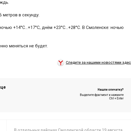
ждь.
6 метров в секунду.
 ночью +14°C…+17°C, днём +23°C…+28°C. В Смоленске: ночью
нно меняться не будет.
Следите за нашими новостями здес
ице
Нашли опечатку?
Выделите фрагмент и нажмите
Ctrl + Enter
В отдельных районах Смоленской области 19 августа