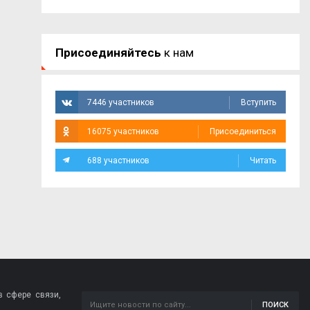
Присоединяйтесь
к нам
7446 участников
Вступить
16075 участников
Присоединиться
688 участников
Читать
 сфере связи,
ПОИСК