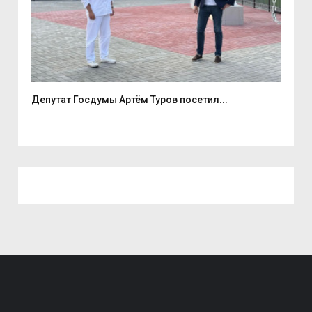
е
Депутат Госдумы Артём Туров посетил...
5 а