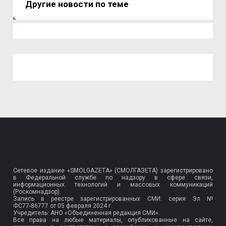
Другие новости по теме
Сетевое издание «SMOLGAZETA» (СМОЛГАЗЕТА) зарегистрировано
в Федеральной службе по надзору в сфере связи,
информационных технологий и массовых коммуникаций
(Роскомнадзор).
Запись в реестре зарегистрированных СМИ: серия Эл №
ФС77-86777
от 05 февраля 2024 г.
Учредитель: АНО «Объединенная редакция СМИ».
Все права на любые материалы, опубликованные на сайте,