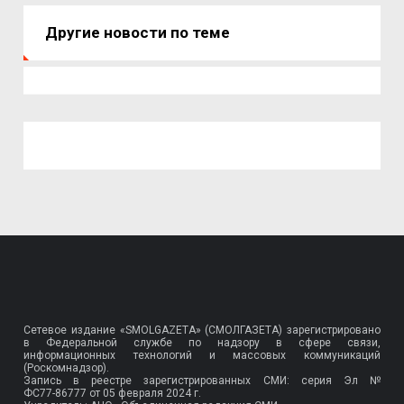
Другие новости по теме
Сетевое издание «SMOLGAZETA» (СМОЛГАЗЕТА) зарегистрировано
в Федеральной службе по надзору в сфере связи,
информационных технологий и массовых коммуникаций
(Роскомнадзор).
Запись в реестре зарегистрированных СМИ: серия Эл №
ФС77-86777
от 05 февраля 2024 г.