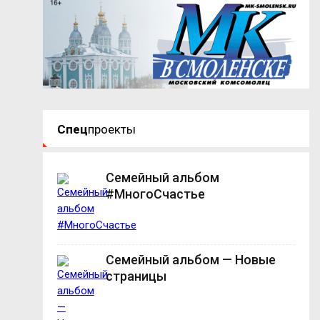
Спец
проекты
Семейный альбом
#МногоСчастье
Семейный альбом — Новые
страницы