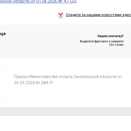
нской области от 01.06.2026 № 47-ОД
Следите за нашими новостями здес
ице
Нашли опечатку?
Выделите фрагмент и нажмите
Ctrl + Enter
Приказ Министерства спорта Смоленской области от
26.05.2026 № 284-П