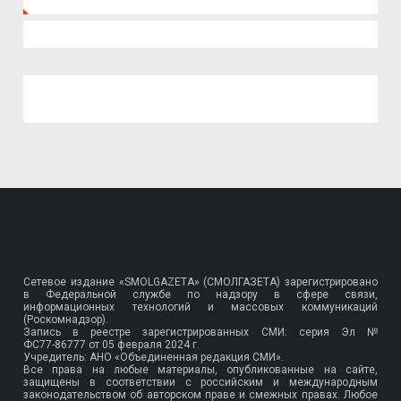
Сетевое издание «SMOLGAZETA» (СМОЛГАЗЕТА) зарегистрировано
в Федеральной службе по надзору в сфере связи,
информационных технологий и массовых коммуникаций
(Роскомнадзор).
Запись в реестре зарегистрированных СМИ: серия Эл №
ФС77-86777
от 05 февраля 2024 г.
Учредитель: АНО «Объединенная редакция СМИ».
Все права на любые материалы, опубликованные на сайте,
защищены в соответствии с российским и международным
законодательством об авторском праве и смежных правах. Любое