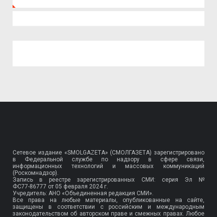
Сетевое издание «SMOLGAZETA» (СМОЛГАЗЕТА) зарегистрировано
в Федеральной службе по надзору в сфере связи,
информационных технологий и массовых коммуникаций
(Роскомнадзор).
Запись в реестре зарегистрированных СМИ: серия Эл №
ФС77-86777
от 05 февраля 2024 г.
Учредитель: АНО «Объединенная редакция СМИ».
Все права на любые материалы, опубликованные на сайте,
защищены в соответствии с российским и международным
законодательством об авторском праве и смежных правах. Любое