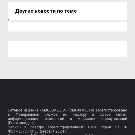
Другие новости по теме
Сетевое издание «SMOLGAZETA» (СМОЛГАЗЕТА) зарегистрировано
в Федеральной службе по надзору в сфере связи,
информационных технологий и массовых коммуникаций
(Роскомнадзор).
Запись в реестре зарегистрированных СМИ: серия Эл №
ФС77-86777
от 05 февраля 2024 г.